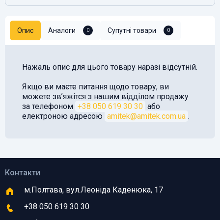
Опис
Аналоги
Супутні товари
0
0
Нажаль опис для цього товару наразі відсутній.
Якщо ви маєте питання щодо товару, ви
можете звʼяжітся з нашим відділом продажу
за телефоном
+38 050 619 30 30
або
електроною адресою
amitek@amitek.com.ua
.
Контакти
м.Полтава, вул.Леоніда Каденюка, 17
+38 050 619 30 30