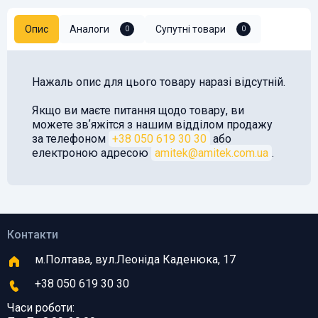
Опис
Аналоги
Супутні товари
0
0
Нажаль опис для цього товару наразі відсутній.
Якщо ви маєте питання щодо товару, ви
можете звʼяжітся з нашим відділом продажу
за телефоном
+38 050 619 30 30
або
електроною адресою
amitek@amitek.com.ua
.
Контакти
м.Полтава, вул.Леоніда Каденюка, 17
+38 050 619 30 30
Часи роботи: