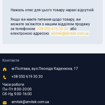
Нажаль опис для цього товару наразі відсутній.
Якщо ви маєте питання щодо товару, ви
можете звʼяжітся з нашим відділом продажу
за телефоном
+38 050 619 30 30
або
електроною адресою
amitek@amitek.com.ua
.
Контакти
м.Полтава, вул.Леоніда Каденюка, 17
+38 050 619 30 30
Часи роботи:
Пн-Пт 8:00-20:00
Сб-Нд 9:00-16:00
amitek@amitek.com.ua