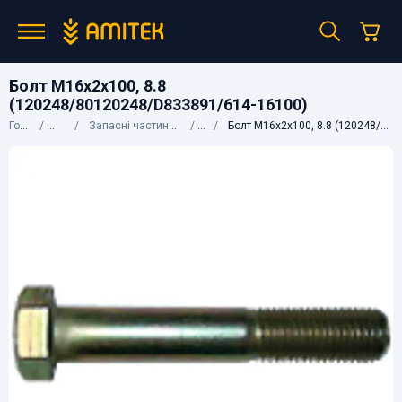
Болт M16x2x100, 8.8
(120248/80120248/D833891/614-16100)
Головна
Каталог
Запасні частини до сільгосптехніки
CNH
Болт M16x2x100, 8.8 (120248/80120248/D833891/614-16100)