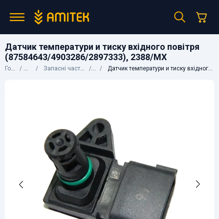
Датчик температури и тиску вхідного повітря
(87584643/4903286/2897333), 2388/MX
Головна
Каталог
Запасні частини до сільгосптехніки
CNH
Датчик температури и тиску вхідного повітря (87584643/4903286/2897333), 2388/MX