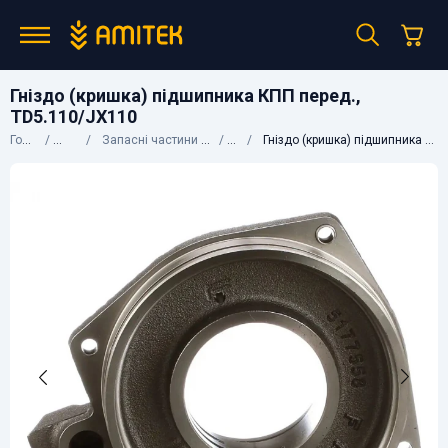
Гніздо (кришка) підшипника КПП перед.,
TD5.110/JX110
Головна
Каталог
Запасні частини до сільгосптехніки
CNH
Гніздо (кришка) підшипника КПП перед., TD5.110/JX110