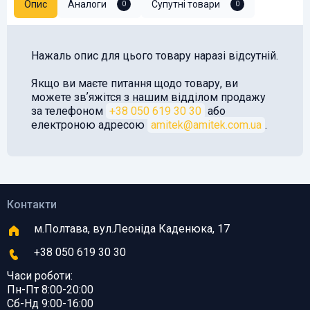
Опис
Аналоги
Супутні товари
0
0
Нажаль опис для цього товару наразі відсутній.
Якщо ви маєте питання щодо товару, ви
можете звʼяжітся з нашим відділом продажу
за телефоном
+38 050 619 30 30
або
електроною адресою
amitek@amitek.com.ua
.
Контакти
м.Полтава, вул.Леоніда Каденюка, 17
+38 050 619 30 30
Часи роботи:
Пн-Пт 8:00-20:00
Сб-Нд 9:00-16:00