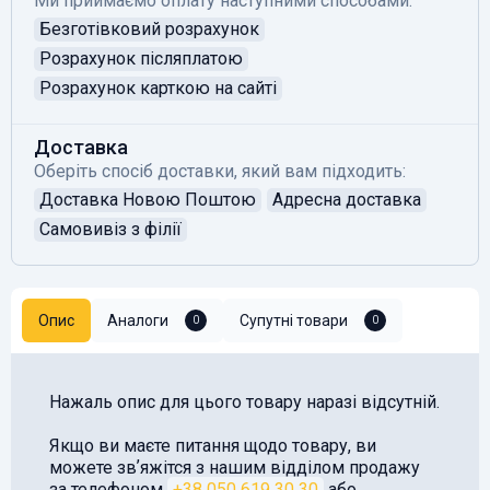
Ми приймаємо оплату наступними способами:
Безготівковий розрахунок
Розрахунок післяплатою
Розрахунок карткою на сайті
Доставка
Оберіть спосіб доставки, який вам підходить:
Доставка Новою Поштою
Адресна доставка
Самовивіз з філії
Опис
Аналоги
Супутні товари
0
0
Нажаль опис для цього товару наразі відсутній.
Якщо ви маєте питання щодо товару, ви
можете звʼяжітся з нашим відділом продажу
за телефоном
+38 050 619 30 30
або