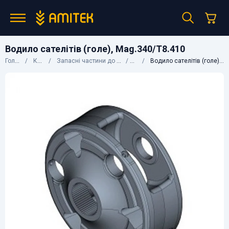
Водило сателітів (голе), Mag.340/T8.410
Головна
Каталог
Запасні частини до сільгосптехніки
CNH
Водило сателітів (голе), Mag.340/T8.410