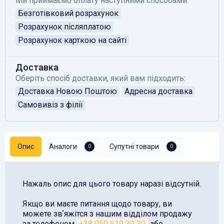
Ми приймаємо оплату наступними способами:
Безготівковий розрахунок
Розрахунок післяплатою
Розрахунок карткою на сайті
Доставка
Оберіть спосіб доставки, який вам підходить:
Доставка Новою Поштою
Адресна доставка
Самовивіз з філії
Опис
Аналоги
Супутні товари
0
0
Нажаль опис для цього товару наразі відсутній.
Якщо ви маєте питання щодо товару, ви
можете звʼяжітся з нашим відділом продажу
за телефоном
+38 050 619 30 30
або