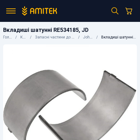
Вкладиші шатунні RE534185, JD
Головна
Каталог
Запасні частини до сільгосптехніки
John Deere
Вкладиші шатунні RE534185, JD