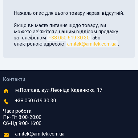
Нажаль опис для цього товару наразі відсутній.
Якщо ви маєте питання щодо товару, ви
можете звʼяжітся з нашим відділом продажу
за телефоном
+38 050 619 30 30
або
електроною адресою
amitek@amitek.com.ua
.
Контакти
м.Полтава, вул.Леоніда Каденюка, 17
+38 050 619 30 30
Часи роботи:
Пн-Пт 8:00-20:00
Сб-Нд 9:00-16:00
amitek@amitek.com.ua