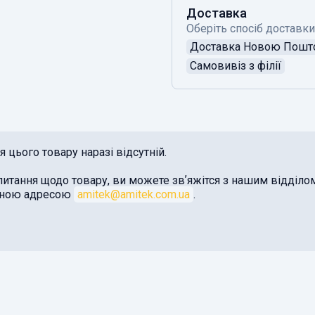
Доставка
Оберіть спосіб доставки
Доставка Новою Пош
Самовивіз з філії
 цього товару наразі відсутній.
питання щодо товару, ви можете звʼяжітся з нашим відділ
оною адресою
amitek@amitek.com.ua
.