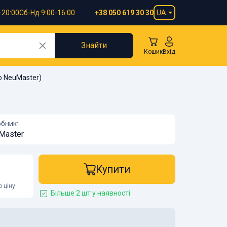
-20:00
Сб-Нд 9:00-16:00
UA
+38 050 619 30 30
Знайти
Кошик
Вхід
о NeuMaster)
бник:
Master
Купити
 ціну
Більше 2 шт у наявності