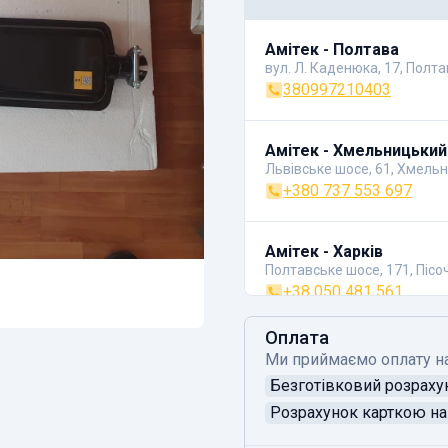
Амітек - Полтава
вул. Л. Каденюка, 17, Полт
380997210403
Амітек - Хмельницький
Львівське шосе, 61, Хмель
+380 737 553 697
Амітек - Харків
Полтавське шосе, 171, Пісо
+38 050 481 561
Оплата
Ми приймаємо оплату н
Безготівковий розраху
Розрахунок карткою на 