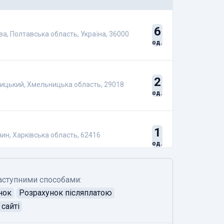
6
ава, Полтавська область, Україна, 36000
од.
2
ницький, Хмельницька область, 29018
од.
1
чин, Харківська область, 62416
од.
аступними способами:
нок
Розрахунок післяплатою
сайті