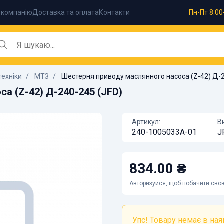
 компанію
Доставка та оплата
Контакти
Пн-Пт 8:00
техніки
МТЗ
Шестерня приводу маслянного насоса (Z-42) Д-2
а (Z-42) Д-240-245 (JFD)
Артикул:
В
240-1005033А-01
J
834.00 ₴
Авторизуйся
, щоб побачити свою
Упс! Товару немає в наяв