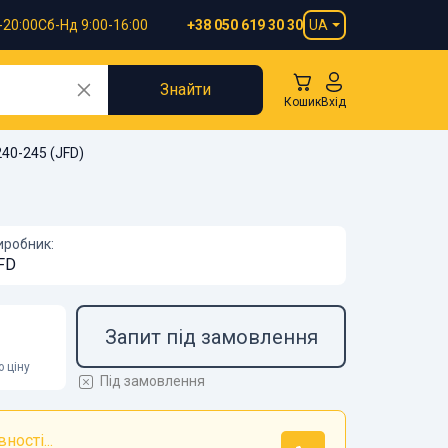
-20:00
Сб-Нд 9:00-16:00
UA
+38 050 619 30 30
Знайти
Кошик
Вхід
40-245 (JFD)
иробник:
FD
Запит під замовлення
 ціну
Під замовлення
ності...