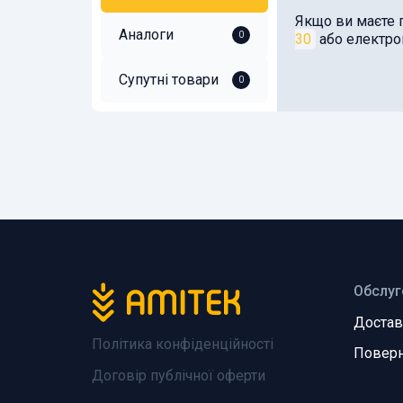
Якщо ви маєте 
Аналоги
0
30
або електр
Супутні товари
0
Обслуг
Достав
Політика конфіденційності
Поверн
Договір публічної оферти