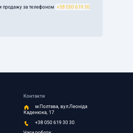
ом продажу за телефоном
+38 050 619 30
Контакти
м.Полтава, вул.Леоніда
Каденюка, 17
+38 050 619 30 30
Часи роботи: