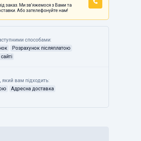
ід заказ. Ми звʼяжемося з Вами та
оставки. Або зателефонуйте нам!
аступними способами:
нок
Розрахунок післяплатою
сайті
, який вам підходить:
тою
Адресна доставка