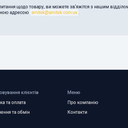
питання щодо товару, ви можете звʼяжітся з нашим відділ
оною адресою
amitek@amitek.com.ua
.
овування клієнтів
Меню
ка та оплата
Про компанію
ення та обмін
Контакти