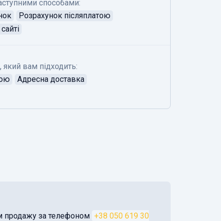
аступними способами:
нок
Розрахунок післяплатою
сайті
, який вам підходить:
тою
Адресна доставка
ом продажу за телефоном
+38 050 619 30