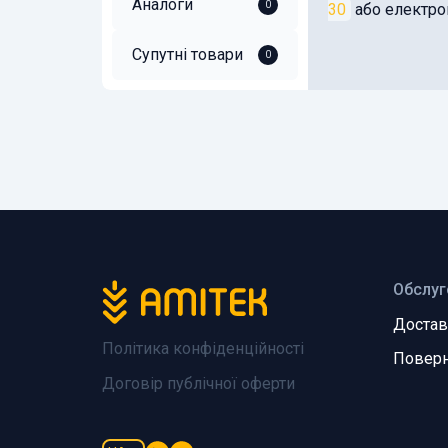
Аналоги
0
30
або електр
Супутні товари
0
Обслуг
Достав
Політика конфіденційності
Поверн
Договір публічної оферти