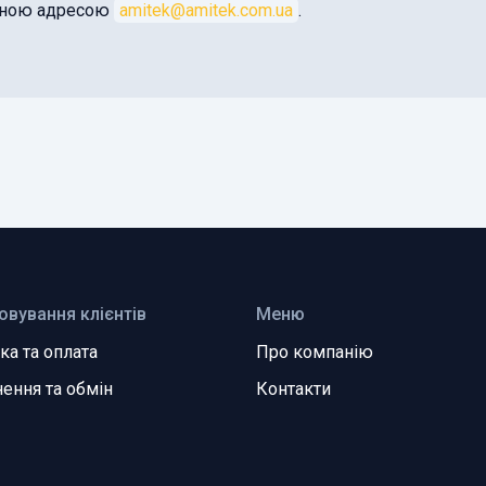
оною адресою
amitek@amitek.com.ua
.
овування клієнтів
Меню
ка та оплата
Про компанію
ення та обмін
Контакти