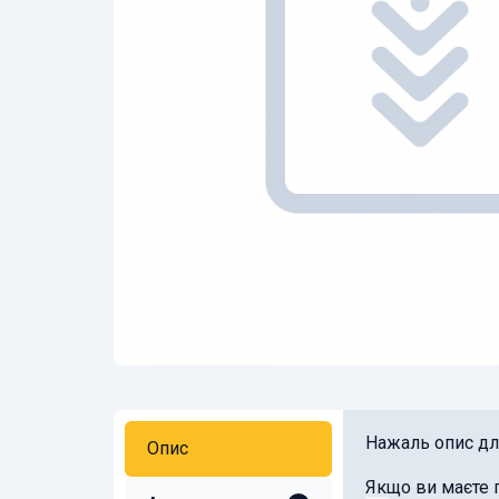
Нажаль опис для
Опис
Якщо ви маєте 