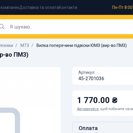
 компанію
Доставка та оплата
Контакти
Пн-Пт 8:00
техніки
МТЗ
Вилка поперечини підвіски ЮМЗ (вир-во ПМЗ)
ир-во ПМЗ)
Артикул:
45-2701036
1 770.00 ₴
Авторизуйся
, щоб побачити свою
Оплата