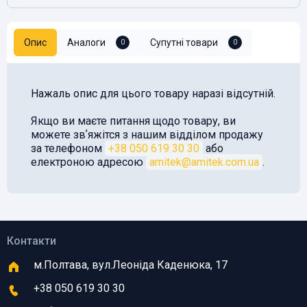
Опис
Аналоги
Супутні товари
0
0
Нажаль опис для цього товару наразі відсутній.
Якщо ви маєте питання щодо товару, ви
можете звʼяжітся з нашим відділом продажу
за телефоном
+38 050 619 30 30
або
електроною адресою
amitek@amitek.com.ua
.
Контакти
м.Полтава, вул.Леоніда Каденюка, 17
+38 050 619 30 30