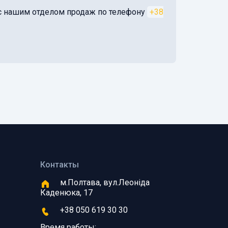
я с нашим отделом продаж по телефону
+38
Контакты
м.Полтава, вул.Леоніда
Каденюка, 17
+38 050 619 30 30
Время работы: