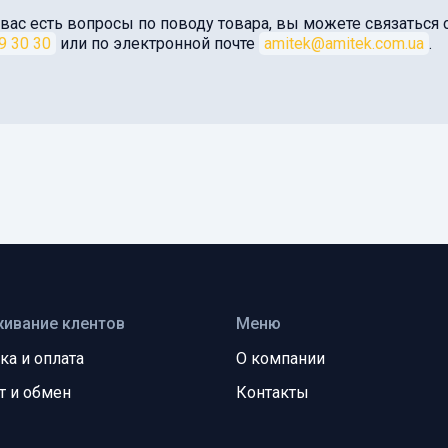
 вас есть вопросы по поводу товара, вы можете связатьс
9 30 30
или по электронной почте
amitek@amitek.com.ua
.
ивание клентов
Меню
ка и оплата
О компании
т и обмен
Контакты