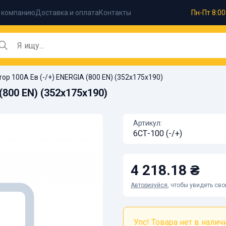
 компанию
Доставка и оплата
Контакты
Пн-Пт 8:00
ор 100А Ев (-/+) ENERGIA (800 EN) (352х175х190)
(800 EN) (352х175х190)
Артикул:
6СТ-100 (-/+)
4 218.18 ₴
Авторизуйся
, чтобы увидеть св
Упс! Товара нет в наличии