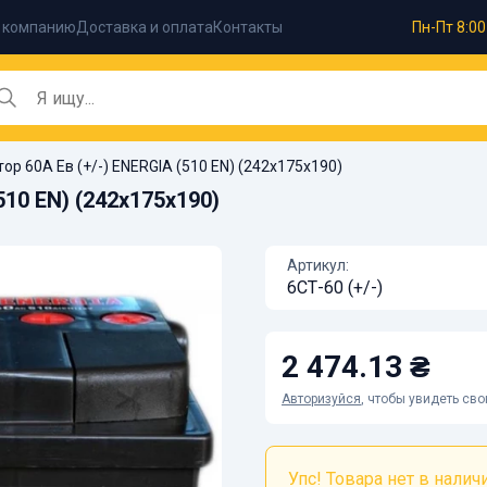
 компанию
Доставка и оплата
Контакты
Пн-Пт 8:00
ор 60А Ев (+/-) ENERGIA (510 EN) (242х175х190)
510 EN) (242х175х190)
Артикул:
6СТ-60 (+/-)
2 474.13 ₴
Авторизуйся
, чтобы увидеть св
Упс! Товара нет в наличии