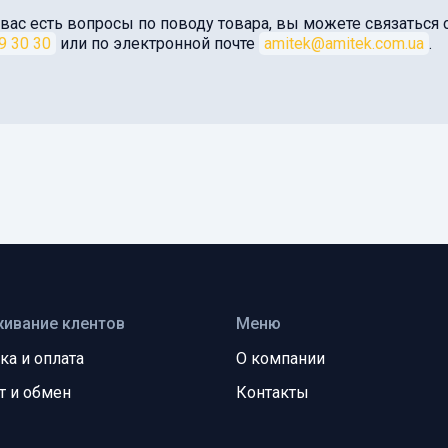
 вас есть вопросы по поводу товара, вы можете связатьс
9 30 30
или по электронной почте
amitek@amitek.com.ua
.
ивание клентов
Меню
ка и оплата
О компании
т и обмен
Контакты