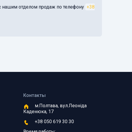
я с нашим отделом продаж по телефону
+38
Контакты
м.Полтава, вул.Леоніда
Каденюка, 17
+38 050 619 30 30
Время работы: