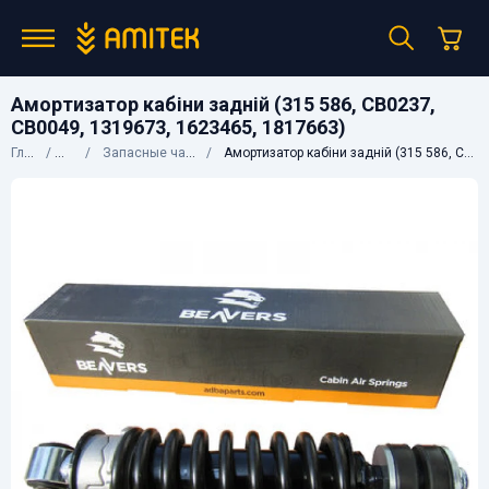
Амортизатор кабіни задній (315 586, CB0237,
CB0049, 1319673, 1623465, 1817663)
Главная
Каталог
Запасные части к грузовым авто
Амортизатор кабіни задній (315 586, CB0237, CB0049, 1319673, 1623465, 1817663)