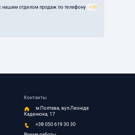
я с нашим отделом продаж по телефону
+38
Контакты
м.Полтава, вул.Леоніда
Каденюка, 17
+38 050 619 30 30
Время работы: