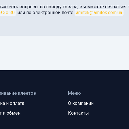
 вас есть вопросы по поводу товара, вы можете связатьс
9 30 30
или по электронной почте
amitek@amitek.com.ua
.
ивание клентов
Меню
ка и оплата
О компании
т и обмен
Контакты