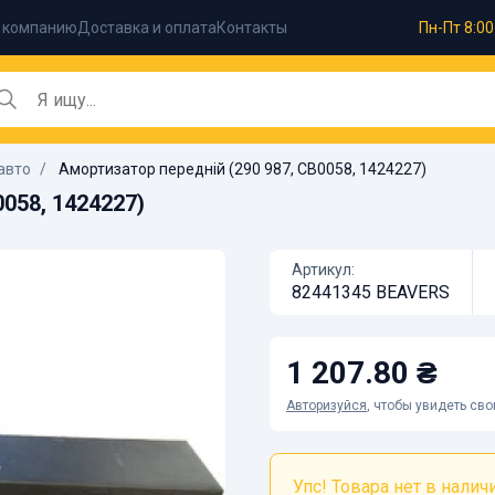
 компанию
Доставка и оплата
Контакты
Пн-Пт 8:00
авто
Амортизатор передній (290 987, CB0058, 1424227)
058, 1424227)
Артикул:
82441345 BEAVERS
1 207.80 ₴
Авторизуйся
, чтобы увидеть св
Упс! Товара нет в наличии