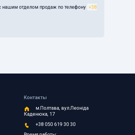
я с нашим отделом продаж по телефону
+38
Контакты
м.Полтава, вул.Леоніда
Каденюка, 17
+38 050 619 30 30
Время работы: