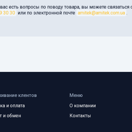
 вас есть вопросы по поводу товара, вы можете связатьс
9 30 30
или по электронной почте
amitek@amitek.com.ua
.
ивание клентов
Меню
ка и оплата
О компании
т и обмен
Контакты