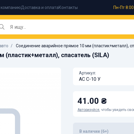
 компанию
Доставка и оплата
Контакты
Пн-Пт 8:00
авто
Соединение аварийное прямое 10 мм (пластик+металл), сп
 (пластик+металл), спасатель (SILA)
Артикул:
АС C-10 У
41.00 ₴
Авторизуйся
, чтобы увидеть св
В наличии (6+)