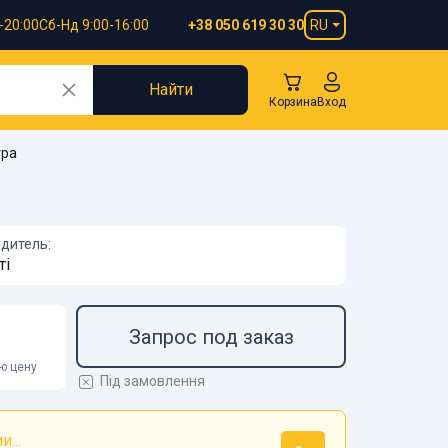
-20:00
Сб-Нд 9:00-16:00
RU
+38 050 619 30 30
Найти
Корзина
Вход
тра
дитель:
ті
Запрос под заказ
ою цену
Під замовлення
...