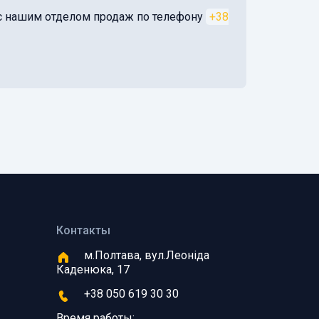
я с нашим отделом продаж по телефону
+38
Контакты
м.Полтава, вул.Леоніда
Каденюка, 17
+38 050 619 30 30
Время работы: