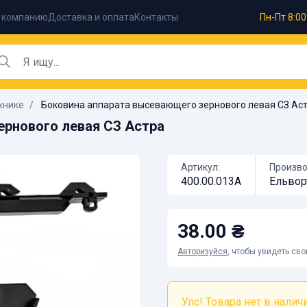
 компанию
Доставка и оплата
Контакты
Пн-Пт 8:00
хнике
Боковина аппарата высевающего зернового левая СЗ Ас
ернового левая СЗ Астра
Артикул:
Произво
400.00.013А
Ельвор
38.00 ₴
Авторизуйся
, чтобы увидеть св
Упс! Товара нет в наличии