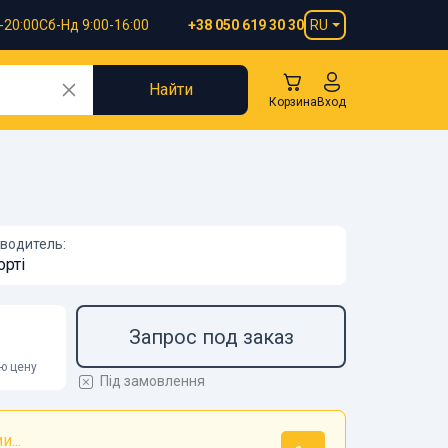
-20:00
Сб-Нд 9:00-16:00
RU
+38 050 619 30 30
Найти
Корзина
Вход
водитель:
орті
Запрос под заказ
ою цену
Під замовлення
...