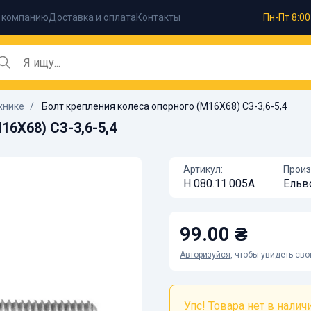
 компанию
Доставка и оплата
Контакты
Пн-Пт 8:00
хнике
Болт крепления колеса опорного (М16Х68) СЗ-3,6-5,4
16Х68) СЗ-3,6-5,4
Артикул:
Произ
Н 080.11.005А
Ельв
99.00 ₴
Авторизуйся
, чтобы увидеть св
Упс! Товара нет в наличии