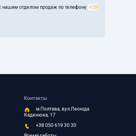
я с нашим отделом продаж по телефону
+38
Контакты
м.Полтава, вул.Леоніда
Каденюка, 17
+38 050 619 30 30
Время работы: