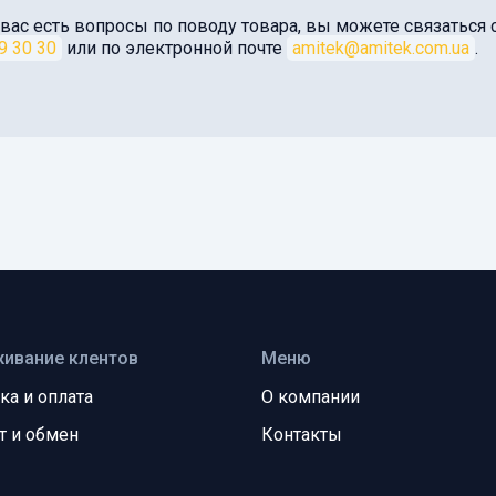
 вас есть вопросы по поводу товара, вы можете связатьс
9 30 30
или по электронной почте
amitek@amitek.com.ua
.
ивание клентов
Меню
ка и оплата
О компании
т и обмен
Контакты