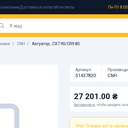
 компанию
Доставка и оплата
Контакты
Пн-Пт 8:00
хнике
CNH
Актуатор , CX7.90/CR9.80
Артикул:
Производи
51437820
CNH
27 201.00 ₴
Авторизуйся
, чтобы увидеть св
Упс! Товара нет в наличии