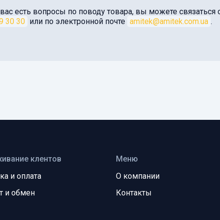
 вас есть вопросы по поводу товара, вы можете связатьс
9 30 30
или по электронной почте
amitek@amitek.com.ua
.
ивание клентов
Меню
ка и оплата
О компании
т и обмен
Контакты