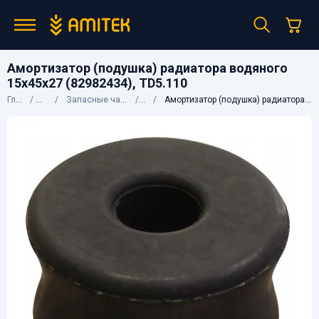
Амортизатор (подушка) радиатора водяного
15x45x27 (82982434), TD5.110
Главная
Каталог
Запасные части к сельхозтехнике
CNH
Амортизатор (подушка) радиатора водяного 15x45x27 (82982434), TD5.110