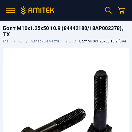
Болт М10х1.25х50 10.9 (84442180/18AP002378),
TX
Главная
Каталог
Запасные части к сельхозтехнике
CNH
Болт М10х1.25х50 10.9 (84442180/18AP002378), TX