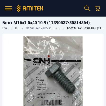
Болт М16х1.5х40 10.9 (11390537/85814864)
Главная
Каталог
Запасные части к сельхозтехнике
CNH
Болт М16х1.5х40 10.9 (11390537/85814864)