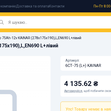
 компанію
Доставка та оплата
Контакти
Пн-Пт 8:00
 75Ah-12v KAINAR (278x175x190),L,EN690 L+лівий
75x190),L,EN690 L+лівий
Артикул:
6СТ-75 (L+) KAINAR
4 135.62 ₴
Авторизуйся
, щоб побачити свою
Упс! Товару немає в наяв