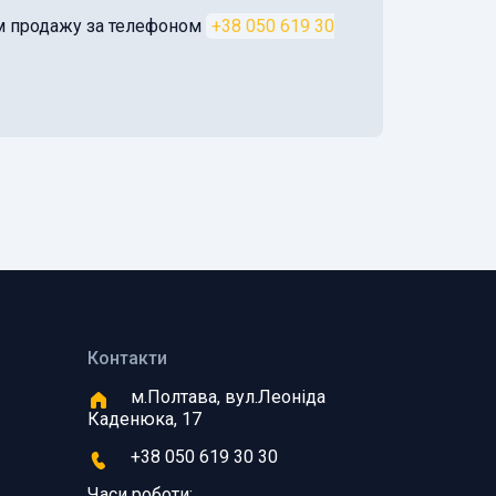
ом продажу за телефоном
+38 050 619 30
Контакти
м.Полтава, вул.Леоніда
Каденюка, 17
+38 050 619 30 30
Часи роботи: