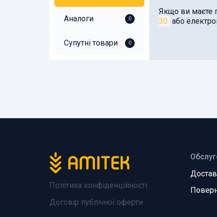
Якщо ви маєте 
Аналоги
0
30
або електр
Супутні товари
0
Обслуг
Достав
Політика конфіденційності
Поверн
Договір публічної оферти