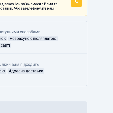
ід заказ. Ми звʼяжемося з Вами та
оставки. Або зателефонуйте нам!
аступними способами:
нок
Розрахунок післяплатою
сайті
, який вам підходить:
тою
Адресна доставка