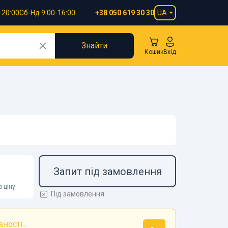
-20:00
Сб-Нд 9:00-16:00
UA
+38 050 619 30 30
Знайти
Кошик
Вхід
Запит під замовлення
 ціну
Під замовлення
ності...