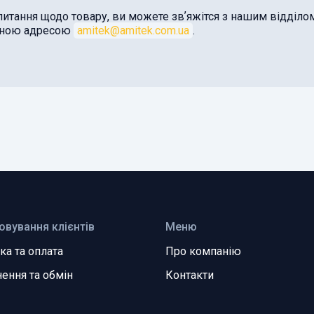
питання щодо товару, ви можете звʼяжітся з нашим відділ
оною адресою
amitek@amitek.com.ua
.
овування клієнтів
Меню
ка та оплата
Про компанію
ення та обмін
Контакти