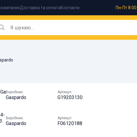
 компанію
Доставка та оплата
Контакти
Пн-Пт 8:00
spardo
 Ga
Виробник:
Артикул:
Gaspardo
G19203130
14-
Виробник:
Артикул:
3.
Gaspardo
F06120188