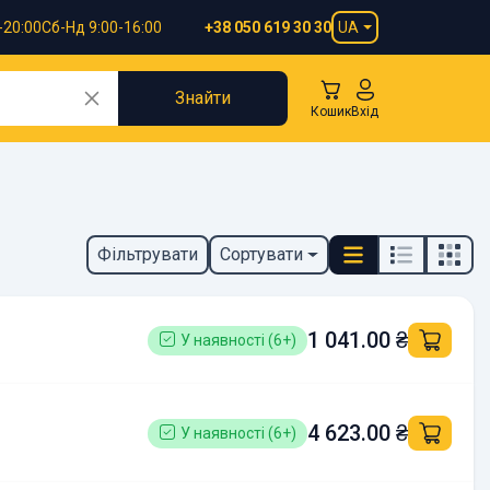
-20:00
Сб-Нд 9:00-16:00
UA
+38 050 619 30 30
Знайти
Кошик
Вхід
Фільтрувати
Сортувати
1 041.00 ₴
У наявності (6+)
4 623.00 ₴
У наявності (6+)