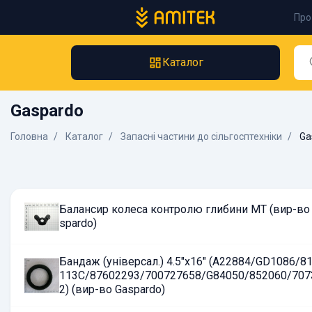
Про
Каталог
Gaspardo
Головна
Каталог
Запасні частини до сільгосптехніки
Ga
Балансир колеса контролю глибини MT (вир-во
spardo)
Бандаж (універсал.) 4.5"x16" (A22884/GD1086/8
113C/87602293/700727658/G84050/852060/707
2) (вир-во Gaspardo)