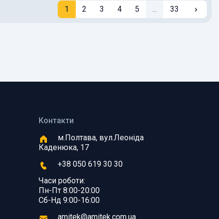
1
2
3
4
5
...
33
Контакти
м.Полтава, вул.Леоніда
Каденюка, 17
+38 050 619 30 30
Часи роботи:
Пн-Пт 8:00-20:00
Сб-Нд 9:00-16:00
amitek@amitek.com.ua