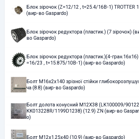
Блок зірочок (Z=12/12 , t=25.4/16B-1) TROTTER 
(вир-во Gaspardo)
Блок зірочок редуктора (пластик.) (7 зірочок) (в
во Gaspardo)
Блок зірочок редуктора (пластик.)(4-гран.16х16)
=16/23 , t=15.875/10B-1) (вир-во Gaspardo)
Болт M16х2х140 зрізної стійки глибокорозпушу
ча (8.8) (вир-во Gaspardo)
Болт долота конусний M12X38 (LK100009/9012
KK013228R/1199D1238) (12.9) ZN (вир-во Gaspa
o)
Болт М12х1.25х40 (10.9) (вир-во Gaspardo)