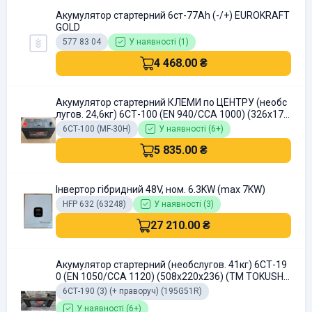
Акумулятор стартерний 6ст-77Ah (-/+) EUROKRAFT
GOLD
577 83 04
У наявності (1)
4 468.00 ₴
Акумулятор стартерний КЛЕМИ по ЦЕНТРУ (необс
лугов. 24,6кг) 6СТ-100 (EN 940/CCA 1000) (326х172
х242) (TM TOKUSHIMA Japan)
6СТ-100 (MF-30H)
У наявності (6+)
5 835.00 ₴
Інвертор гібридний 48V, ном. 6.3KW (max 7KW)
HFP 632 (63248)
У наявності (3)
27 210.00 ₴
Акумулятор стартерний (необслугов. 41кг) 6СТ-19
0 (EN 1050/CCA 1120) (508х220х236) (ТМ TOKUSHI
MA Japan)
6СТ-190 (3) (+ праворуч) (195G51R)
У наявності (6+)