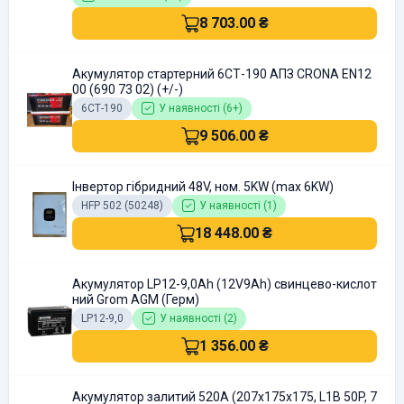
8 703.00 ₴
Акумулятор стартерний 6СТ-190 АПЗ CRONA EN12
00 (690 73 02) (+/-)
6СТ-190
У наявності (6+)
9 506.00 ₴
Інвертор гібридний 48V, ном. 5KW (max 6KW)
HFP 502 (50248)
У наявності (1)
18 448.00 ₴
Акумулятор LP12-9,0Ah (12V9Ah) cвинцево-кислот
ний Grom AGM (Герм)
LP12-9,0
У наявності (2)
1 356.00 ₴
Акумулятор залитий 520А (207x175x175, L1B 50P, 7