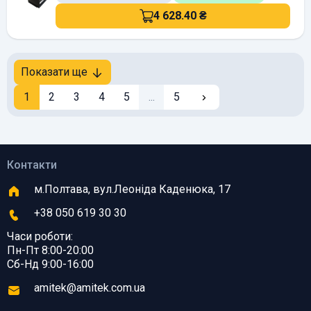
4 628.40 ₴
Показати ще
1
2
3
4
5
...
5
Контакти
м.Полтава, вул.Леоніда Каденюка, 17
+38 050 619 30 30
Часи роботи:
Пн-Пт 8:00-20:00
Сб-Нд 9:00-16:00
amitek@amitek.com.ua