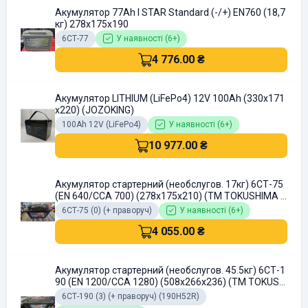
Акумулятор 77Ah I STAR Standard (-/+) EN760 (18,7
кг) 278x175x190
6СТ-77
У наявності (6+)
4 776.00 ₴
Акумулятор LITHIUM (LiFePo4) 12V 100Ah (330х171
х220) (JOZOKING)
100Ah 12V (LiFePo4)
У наявності (6+)
10 977.00 ₴
Акумулятор стартерний (необслугов. 17кг) 6СТ-75
(EN 640/CCA 700) (278х175х210) (ТМ TOKUSHIMA J
apan)
6СТ-75 (0) (+ праворуч)
У наявності (6+)
4 055.00 ₴
Акумулятор стартерний (необслугов. 45.5кг) 6СТ-1
90 (EN 1200/CCA 1280) (508х266х236) (ТМ TOKUSHI
MA Japan)
6СТ-190 (3) (+ праворуч) (190H52R)