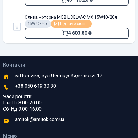
Олива моторна MOBIL DELVAC MX 15W40/20л
15W40/20л
Під замовлення
4 603.80 ₴
Контакти
м.Полтава, вул.Леоніда Каденюка, 17
+38 050 619 30 30
Часи роботи:
Пн-Пт 8:00-20:00
Сб-Нд 9:00-16:00
amitek@amitek.com.ua
Меню