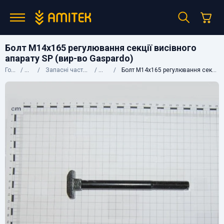
Болт М14х165 регулювання секції висівного
апарату SP (вир-во Gaspardo)
Головна
Каталог
Запасні частини до сільгосптехніки
Gaspardo
Болт М14х165 регулювання секції висівного апарату SP (вир-во Gaspardo)