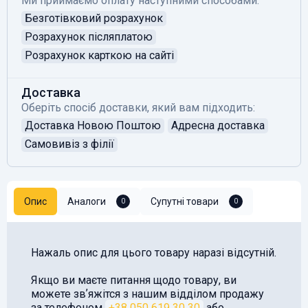
Ми приймаємо оплату наступними способами:
Безготівковий розрахунок
Розрахунок післяплатою
Розрахунок карткою на сайті
Доставка
Оберіть спосіб доставки, який вам підходить:
Доставка Новою Поштою
Адресна доставка
Самовивіз з філії
Опис
Аналоги
Супутні товари
0
0
Нажаль опис для цього товару наразі відсутній.
Якщо ви маєте питання щодо товару, ви
можете звʼяжітся з нашим відділом продажу
за телефоном
+38 050 619 30 30
або