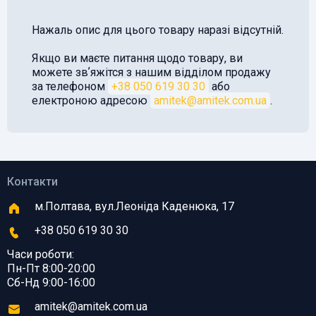
Нажаль опис для цього товару наразі відсутній.
Якщо ви маєте питання щодо товару, ви
можете звʼяжітся з нашим відділом продажу
за телефоном
+38 050 619 30 30
або
електроною адресою
amitek@amitek.com.ua
.
Контакти
м.Полтава, вул.Леоніда Каденюка, 17
+38 050 619 30 30
Часи роботи:
Пн-Пт 8:00-20:00
Сб-Нд 9:00-16:00
amitek@amitek.com.ua