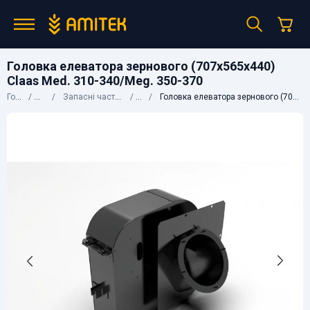
Головка елеватора зернового (707х565х440)
Claas Med. 310-340/Meg. 350-370
Головна
Каталог
Запасні частини до сільгосптехніки
Claas
Головка елеватора зернового (707х565х440) Claas Med. 310-340/Meg. 350-370