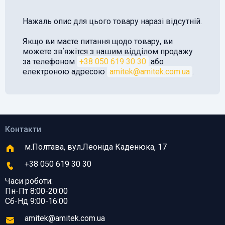
Нажаль опис для цього товару наразі відсутній.
Якщо ви маєте питання щодо товару, ви
можете звʼяжітся з нашим відділом продажу
за телефоном
+38 050 619 30 30
або
електроною адресою
amitek@amitek.com.ua
.
Контакти
м.Полтава, вул.Леоніда Каденюка, 17
+38 050 619 30 30
Часи роботи:
Пн-Пт 8:00-20:00
Сб-Нд 9:00-16:00
amitek@amitek.com.ua