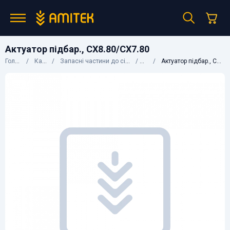
Актуатор підбар., CX8.80/CX7.80
Головна
Каталог
Запасні частини до сільгосптехніки
CNH
Актуатор підбар., CX8.80/CX7.80