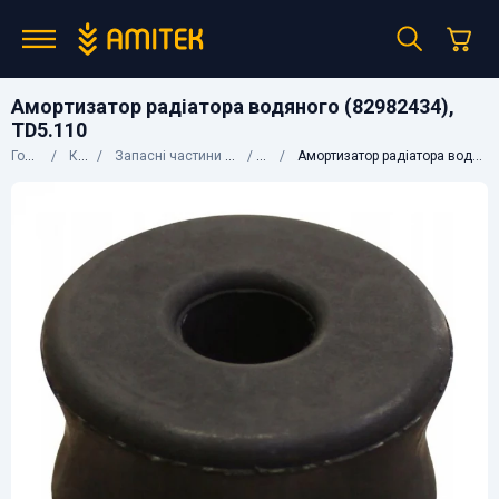
Амортизатор радіатора водяного (82982434),
TD5.110
Головна
Каталог
Запасні частини до сільгосптехніки
CNH
Амортизатор радіатора водяного (82982434), TD5.110