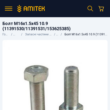
Болт М16х1.5х45 10.9
(11391530/11391531/153625385)
Головна
Каталог
Запасні частини до сільгосптехніки
CNH
Болт М16х1.5х45 10.9 (11391530/11391531/153625385)