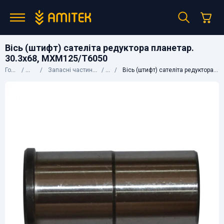
Вісь (штифт) сателіта редуктора планетар.
30.3x68, MXM125/T6050
Головна
Каталог
Запасні частини до сільгосптехніки
CNH
Вісь (штифт) сателіта редуктора планетар. 30.3x68, MXM125/T6050