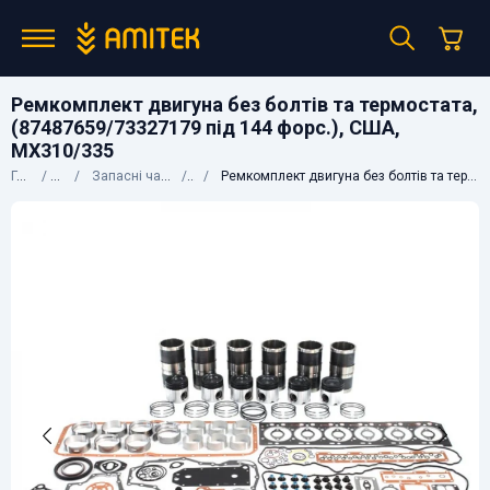
Ремкомплект двигуна без болтів та термостата,
(87487659/73327179 під 144 форс.), США,
MX310/335
Головна
Каталог
Запасні частини до сільгосптехніки
CNH
Ремкомплект двигуна без болтів та термостата, (87487659/73327179 під 144 форс.), США, MX310/335