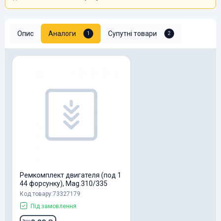
Опис
Аналоги
Супутні товари
1
2
Ремкомплект двигателя (под 1
44 форсунку), Mag.310/335
Код товару:73327179
Під замовлення