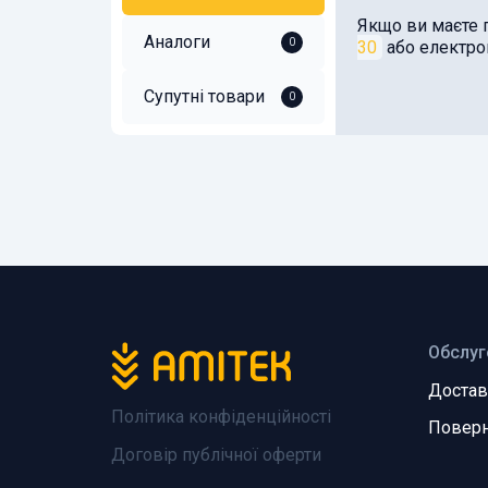
Якщо ви маєте 
Аналоги
0
30
або електр
Супутні товари
0
Обслуг
Достав
Політика конфіденційності
Поверн
Договір публічної оферти