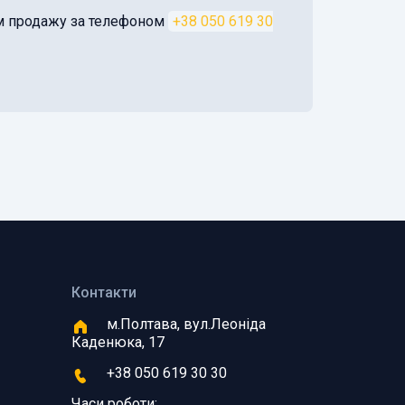
ом продажу за телефоном
+38 050 619 30
Контакти
м.Полтава, вул.Леоніда
Каденюка, 17
+38 050 619 30 30
Часи роботи: