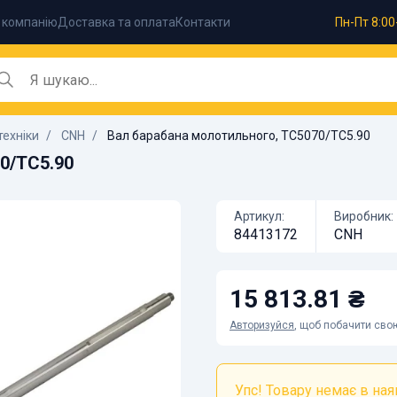
 компанію
Доставка та оплата
Контакти
Пн-Пт 8:00
техніки
CNH
Вал барабана молотильного, TC5070/TC5.90
0/TC5.90
Артикул:
Виробник:
84413172
CNH
15 813.81 ₴
Авторизуйся
, щоб побачити свою
Упс! Товару немає в наяв