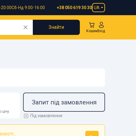
-20:00
Сб-Нд 9:00-16:00
UA
+38 050 619 30 30
Знайти
Кошик
Вхід
Запит під замовлення
 ціну
Під замовлення
ності...