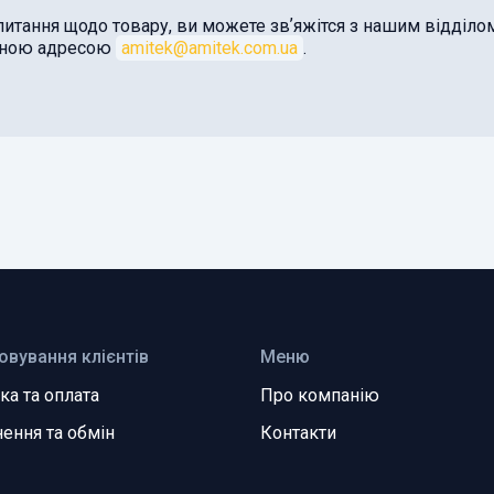
питання щодо товару, ви можете звʼяжітся з нашим відділ
оною адресою
amitek@amitek.com.ua
.
овування клієнтів
Меню
ка та оплата
Про компанію
ення та обмін
Контакти