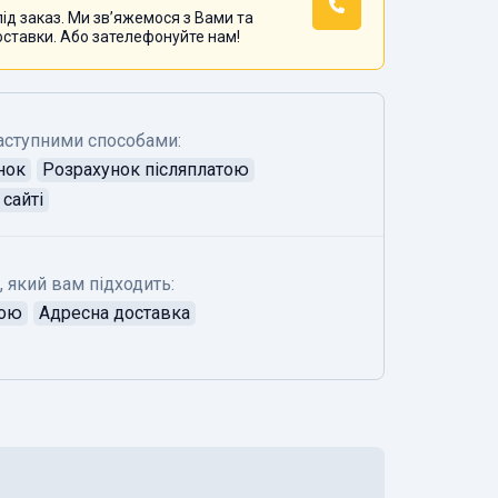
ід заказ. Ми звʼяжемося з Вами та
оставки. Або зателефонуйте нам!
аступними способами:
нок
Розрахунок післяплатою
сайті
, який вам підходить:
тою
Адресна доставка