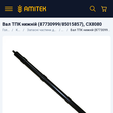
Вал ТПК нижній (87730999/85015857), CX8080
Головна
Каталог
Запасні частини до сільгосптехніки
CNH
Вал ТПК нижній (87730999/85015857), CX8080