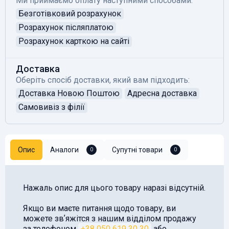
Ми приймаємо оплату наступними способами:
Безготівковий розрахунок
Розрахунок післяплатою
Розрахунок карткою на сайті
Доставка
Оберіть спосіб доставки, який вам підходить:
Доставка Новою Поштою
Адресна доставка
Самовивіз з філії
Опис
Аналоги
Супутні товари
0
0
Нажаль опис для цього товару наразі відсутній.
Якщо ви маєте питання щодо товару, ви
можете звʼяжітся з нашим відділом продажу
за телефоном
+38 050 619 30 30
або