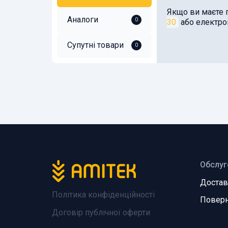
Якщо ви маєте 
Аналоги
0
30
або електр
Супутні товари
0
Обслуг
Достав
Політика конфіденційності
Поверн
Договір публічної оферти