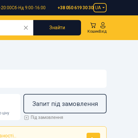
-20:00
Сб-Нд 9:00-16:00
UA
+38 050 619 30 30
Знайти
Кошик
Вхід
Запит під замовлення
 ціну
Під замовлення
ності...