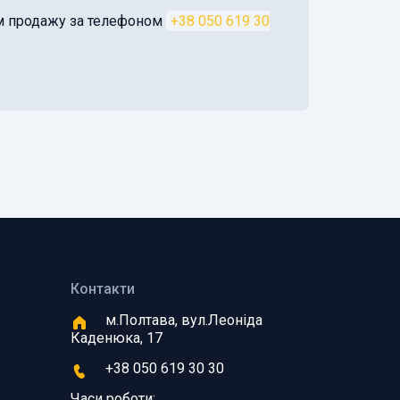
ом продажу за телефоном
+38 050 619 30
Контакти
м.Полтава, вул.Леоніда
Каденюка, 17
+38 050 619 30 30
Часи роботи: