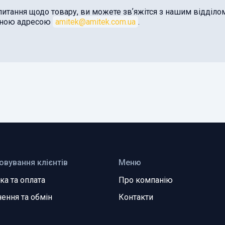
питання щодо товару, ви можете звʼяжітся з нашим відділ
оною адресою
amitek@amitek.com.ua
.
овування клієнтів
Меню
ка та оплата
Про компанію
ення та обмін
Контакти