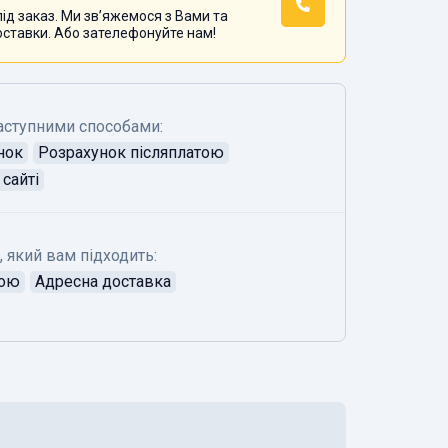
ід заказ. Ми звʼяжемося з Вами та
оставки. Або зателефонуйте нам!
аступними способами:
нок
Розрахунок післяплатою
сайті
, який вам підходить:
тою
Адресна доставка