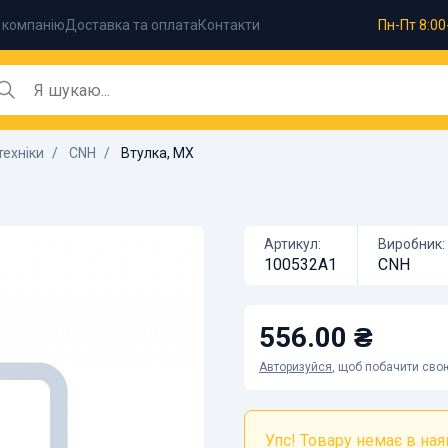
 компанію
Доставка та оплата
Контакти
Пн-Пт 8:00
техніки
CNH
Втулка, MX
Артикул:
Виробник:
100532A1
CNH
556.00 ₴
Авторизуйся
, щоб побачити свою
Упс! Товару немає в наяв