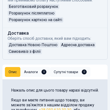
Ми приймаємо оплату наступними способами:
Безготівковий розрахунок
Розрахунок післяплатою
Розрахунок карткою на сайті
Доставка
Оберіть спосіб доставки, який вам підходить:
Доставка Новою Поштою
Адресна доставка
Самовивіз з філії
Опис
Аналоги
Супутні товари
0
0
Нажаль опис для цього товару наразі відсутній.
Якщо ви маєте питання щодо товару, ви
можете звʼяжітся з нашим відділом продажу
за телефоном
+38 050 619 30 30
або