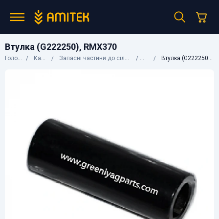
Втулка (G222250), RMX370
Головна
Каталог
Запасні частини до сільгосптехніки
CNH
Втулка (G222250), RMX370