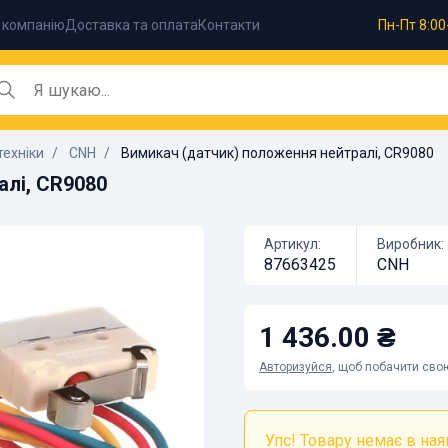
 компанію
Доставка та оплата
Контакти
Пн-Пт 8:00
техніки
CNH
Вимикач (датчик) положення нейтралі, CR9080
алі, CR9080
Артикул:
Виробник:
87663425
CNH
1 436.00 ₴
Авторизуйся
, щоб побачити свою
Упс! Товару немає в наяв