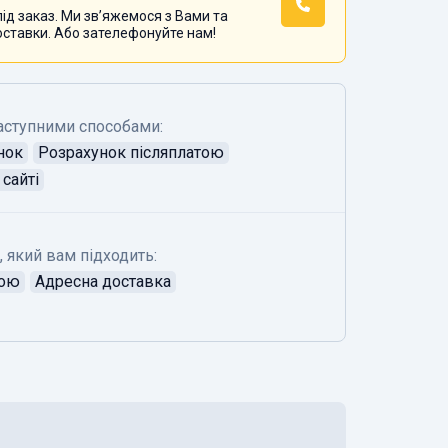
ід заказ. Ми звʼяжемося з Вами та
оставки. Або зателефонуйте нам!
аступними способами:
нок
Розрахунок післяплатою
сайті
, який вам підходить:
тою
Адресна доставка