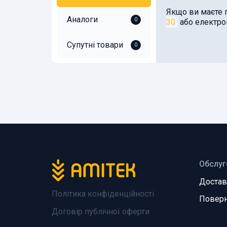
Якщо ви маєте 
Аналоги
0
30
або електр
Супутні товари
0
Обслуг
Достав
Політика конфіденційності
Поверн
Договір публічної оферти