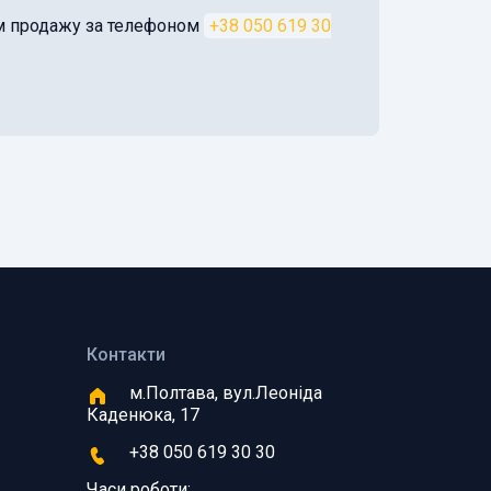
ом продажу за телефоном
+38 050 619 30
Контакти
м.Полтава, вул.Леоніда
Каденюка, 17
+38 050 619 30 30
Часи роботи: