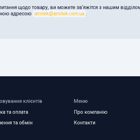
питання щодо товару, ви можете звʼяжітся з нашим відділ
оною адресою
amitek@amitek.com.ua
.
овування клієнтів
Меню
ка та оплата
Про компанію
ення та обмін
Контакти