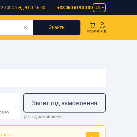
-20:00
Сб-Нд 9:00-16:00
UA
+38 050 619 30 30
Знайти
Кошик
Вхід
Запит під замовлення
 ціну
Під замовлення
ності...