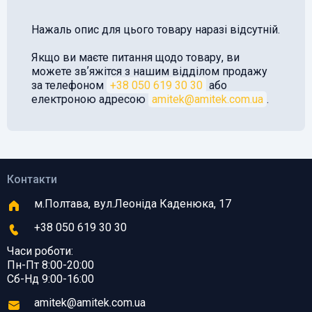
Нажаль опис для цього товару наразі відсутній.
Якщо ви маєте питання щодо товару, ви
можете звʼяжітся з нашим відділом продажу
за телефоном
+38 050 619 30 30
або
електроною адресою
amitek@amitek.com.ua
.
Контакти
м.Полтава, вул.Леоніда Каденюка, 17
+38 050 619 30 30
Часи роботи:
Пн-Пт 8:00-20:00
Сб-Нд 9:00-16:00
amitek@amitek.com.ua