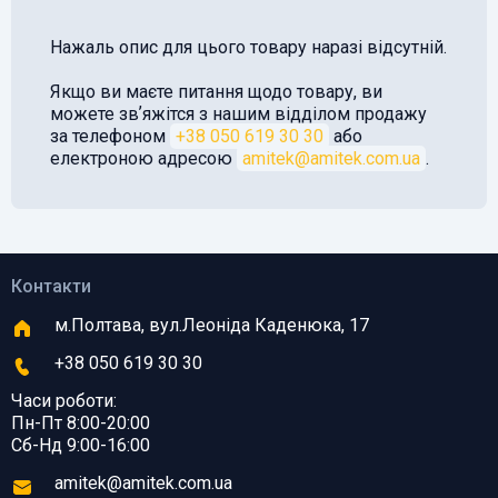
Нажаль опис для цього товару наразі відсутній.
Якщо ви маєте питання щодо товару, ви
можете звʼяжітся з нашим відділом продажу
за телефоном
+38 050 619 30 30
або
електроною адресою
amitek@amitek.com.ua
.
Контакти
м.Полтава, вул.Леоніда Каденюка, 17
+38 050 619 30 30
Часи роботи:
Пн-Пт 8:00-20:00
Сб-Нд 9:00-16:00
amitek@amitek.com.ua