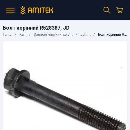
Болт корінний R528387, JD
Головна
Каталог
Запасні частини до сільгосптехніки
John Deere
Болт корінний R528387, JD