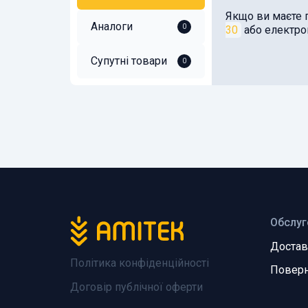
Якщо ви маєте 
Аналоги
0
30
або електр
Супутні товари
0
Обслуг
Достав
Політика конфіденційності
Поверн
Договір публічної оферти