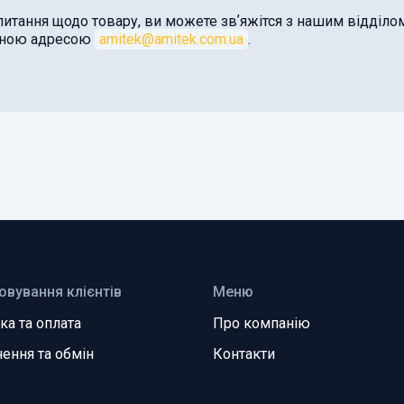
питання щодо товару, ви можете звʼяжітся з нашим відділ
оною адресою
amitek@amitek.com.ua
.
овування клієнтів
Меню
ка та оплата
Про компанію
ення та обмін
Контакти