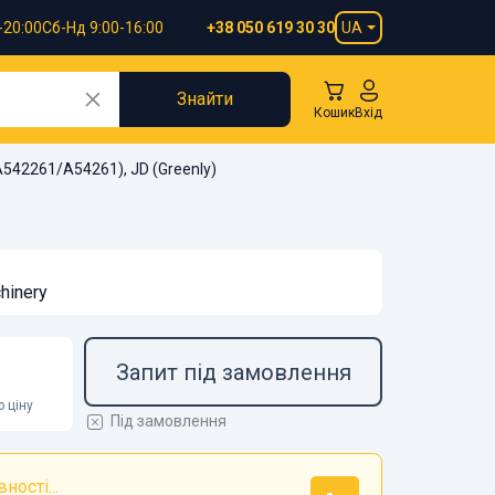
-20:00
Сб-Нд 9:00-16:00
UA
+38 050 619 30 30
Знайти
Кошик
Вхід
42261/A54261), JD (Greenly)
hinery
Запит під замовлення
 ціну
Під замовлення
ності...