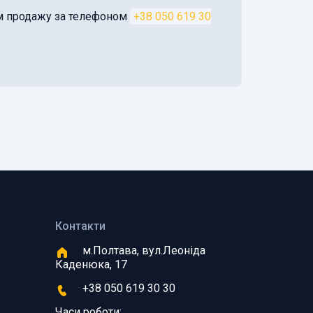
ом продажу за телефоном
+38 050 619 30
Контакти
м.Полтава, вул.Леоніда
Каденюка, 17
+38 050 619 30 30
Часи роботи: