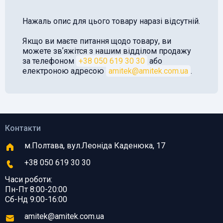
Нажаль опис для цього товару наразі відсутній.
Якщо ви маєте питання щодо товару, ви
можете звʼяжітся з нашим відділом продажу
за телефоном
+38 050 619 30 30
або
електроною адресою
amitek@amitek.com.ua
.
Контакти
м.Полтава, вул.Леоніда Каденюка, 17
+38 050 619 30 30
Часи роботи:
Пн-Пт 8:00-20:00
Сб-Нд 9:00-16:00
amitek@amitek.com.ua