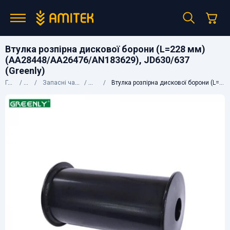
Втулка розпірна дискової борони (L=228 мм)
(AA28448/AA26476/AN183629), JD630/637
(Greenly)
Головна
Каталог
Запасні частини до сільгосптехніки
John Deere
Втулка розпірна дискової борони (L=228 мм) (AA28448/AA26476/AN183629), JD630/637 (Greenly)