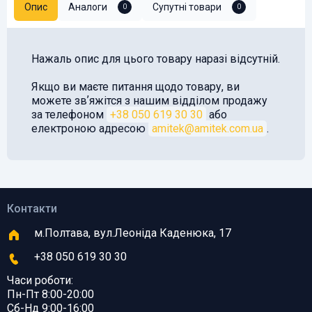
Опис
Аналоги
Супутні товари
0
0
Нажаль опис для цього товару наразі відсутній.
Якщо ви маєте питання щодо товару, ви
можете звʼяжітся з нашим відділом продажу
за телефоном
+38 050 619 30 30
або
електроною адресою
amitek@amitek.com.ua
.
Контакти
м.Полтава, вул.Леоніда Каденюка, 17
+38 050 619 30 30
Часи роботи:
Пн-Пт 8:00-20:00
Сб-Нд 9:00-16:00