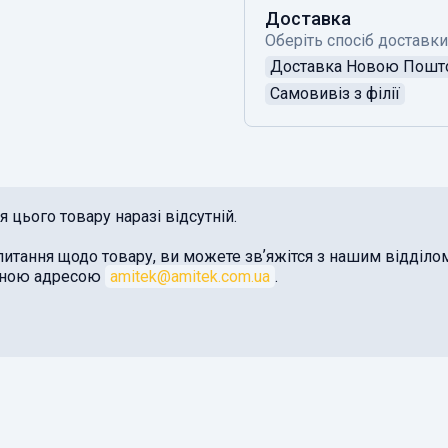
Доставка
Оберіть спосіб доставки
Доставка Новою Пош
Самовивіз з філії
 цього товару наразі відсутній.
питання щодо товару, ви можете звʼяжітся з нашим відділ
оною адресою
amitek@amitek.com.ua
.