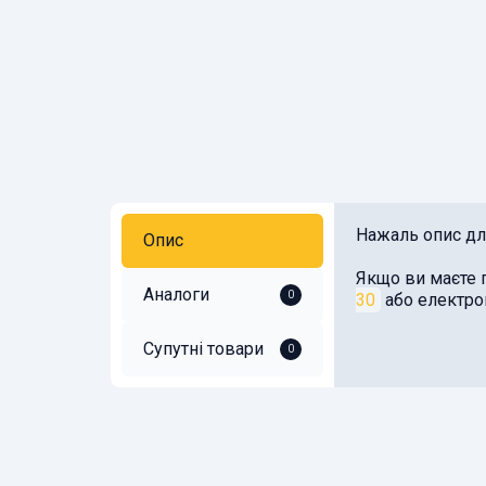
Нажаль опис для
Опис
Якщо ви маєте 
Аналоги
0
30
або електр
Супутні товари
0