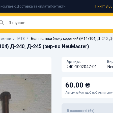
 компанію
Доставка та оплата
Контакти
Пн-Пт 8:00
техніки
МТЗ
Болт голівки блоку короткий (М14х104) Д-240, Д
04) Д-240, Д-245 (вир-во NeuMaster)
Артикул:
Вир
240-1002047-01
Ne
60.00 ₴
Авторизуйся
, щоб побачити свою
В наявності (6+)