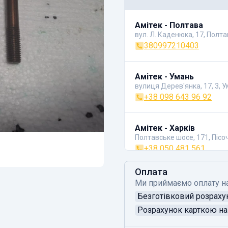
Амітек - Полтава
вул. Л. Каденюка, 17, Полт
380997210403
Амітек - Умань
вулиця Дерев'янка, 17, 3, 
+38 098 643 96 92
Амітек - Харків
Полтавське шосе, 171, Пісо
+38 050 481 561
Оплата
Ми приймаємо оплату н
Безготівковий розраху
Розрахунок карткою на 