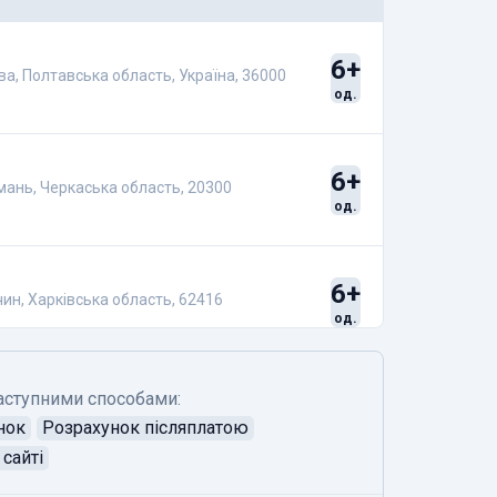
6+
ава, Полтавська область, Україна, 36000
од.
6+
Умань, Черкаська область, 20300
од.
6+
чин, Харківська область, 62416
од.
аступними способами:
нок
Розрахунок післяплатою
сайті