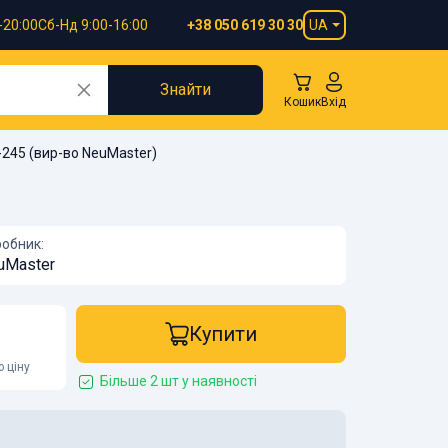
-20:00
Сб-Нд 9:00-16:00
UA
+38 050 619 30 30
Знайти
Кошик
Вхід
-245 (вир-во NeuMaster)
обник:
uMaster
Купити
 ціну
Більше 2 шт у наявності